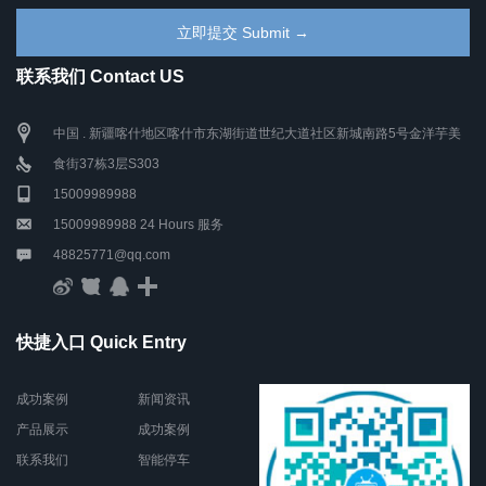
联系我们 Contact US
中国 . 新疆喀什地区喀什市东湖街道世纪大道社区新城南路5号金洋芋美
食街37栋3层S303
15009989988
15009989988 24 Hours 服务
48825771@qq.com
快捷入口 Quick Entry
成功案例
新闻资讯
产品展示
成功案例
联系我们
智能停车