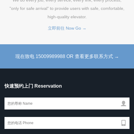
We do every job, every service, every link, every process,
"only for safe arrival" to provide users with safe, comfortable,
high-quality elevator.
立即前往 Now Go →
现在致电 15009989988 OR 查看更多联系方式 →
快速预约上门 Reservation