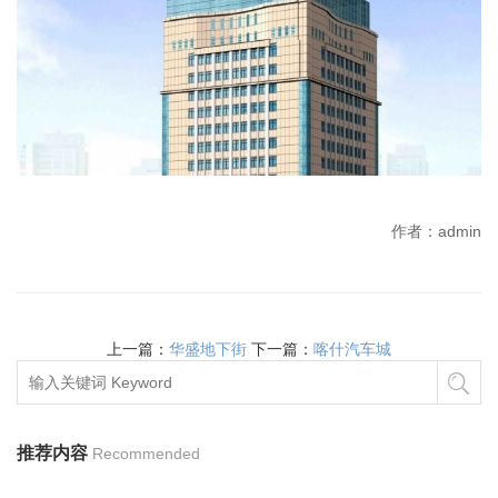
作者：admin
上一篇：
华盛地下街
下一篇：
喀什汽车城
推荐内容
Recommended