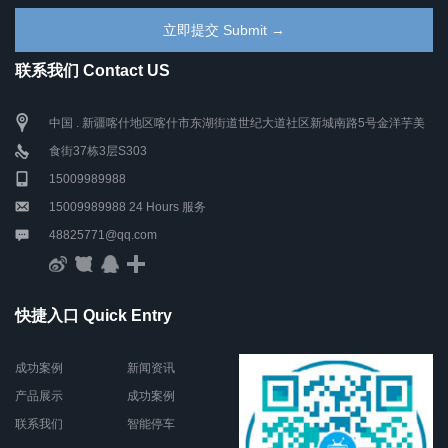
联系我们 Contact US
中国 . 新疆喀什地区喀什市东湖街道世纪大道社区新城南路5号金洋芋美
食街37栋3层S303
15009989988
15009989988 24 Hours 服务
48825771@qq.com
快捷入口 Quick Entry
成功案例
新闻资讯
产品展示
成功案例
联系我们
智能停车