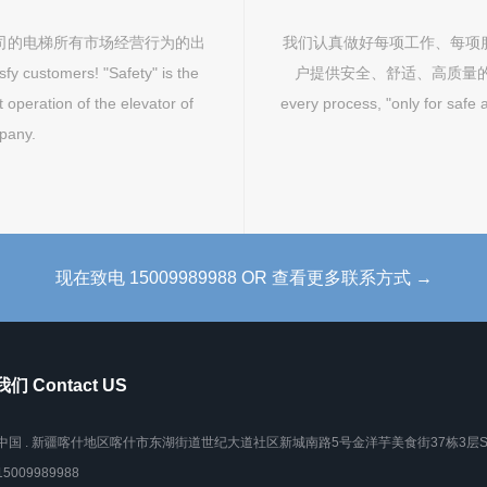
司的电梯所有市场经营行为的出
我们认真做好每项工作、每项
 customers! "Safety" is the
户提供安全、舒适、高质量的电梯。We do
t operation of the elevator of
every process, "only for safe a
pany.
现在致电 15009989988 OR 查看更多联系方式 →
们 Contact US
中国 . 新疆喀什地区喀什市东湖街道世纪大道社区新城南路5号金洋芋美食街37栋3层S
15009989988