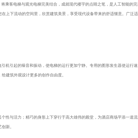
术，将乘客电梯与观光电梯完美结合，成就现代楼宇的点睛之笔，是人工智能的完
您在上下流动的空间里，欣赏建筑美景，享受现代设备带来的舒适惬意。广泛适
引机引起的噪音和振动，使电梯的运行更加宁静。专用的图形发生器使运行速
，给建筑外观设计更多的创作自由度。
个性与活力；精巧的身形上下穿行于高大雄伟的殿堂，为酒店商场平添一道流
艺创新。