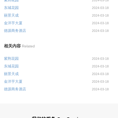
紫荆花园
2024-03-18
东城花园
2024-03-18
丽景天成
2024-03-18
金洋芋大厦
2024-03-18
德源商务酒店
2024-03-18
相关内容
Related
紫荆花园
2024-03-18
东城花园
2024-03-18
丽景天成
2024-03-18
金洋芋大厦
2024-03-18
德源商务酒店
2024-03-18