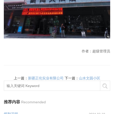
作者：超级管理员
上一篇：
新疆正伦实业有限公司
下一篇：
山水文园小区
推荐内容
Recommended