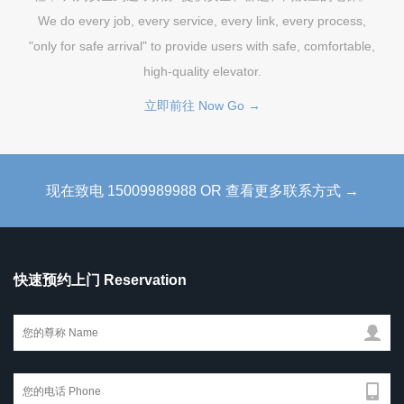
We do every job, every service, every link, every process,
"only for safe arrival" to provide users with safe, comfortable,
high-quality elevator.
立即前往 Now Go →
现在致电 15009989988 OR 查看更多联系方式 →
快速预约上门 Reservation